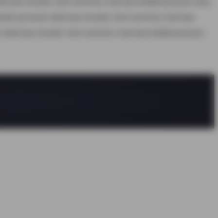
idak akan tersedia. Kami memohon maaf atas ketidaknyamanan yang
arble permainan tidak akan tersedia. Kami memohon maaf atas
an tidak akan tersedia. Kami memohon maaf atas ketidaknyamanan