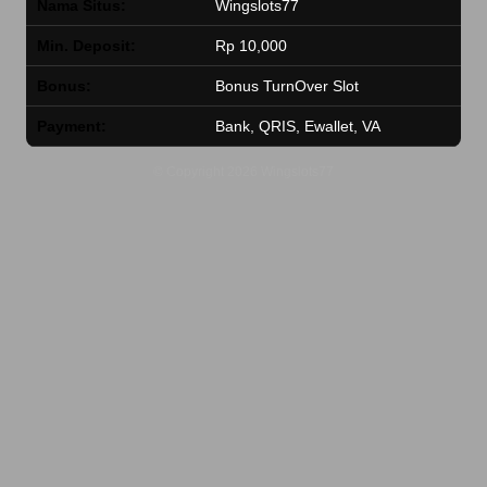
Nama Situs:
Wingslots77
Min. Deposit:
Rp 10,000
Bonus:
Bonus TurnOver Slot
Payment:
Bank, QRIS, Ewallet, VA
© Copyright 2026
Wingslots77