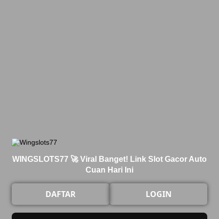
WINGSLOTS77 🚀 Viral Banget! Link Slot Gacor Auto
Cuan Hari Ini
DAFTAR
LOGIN