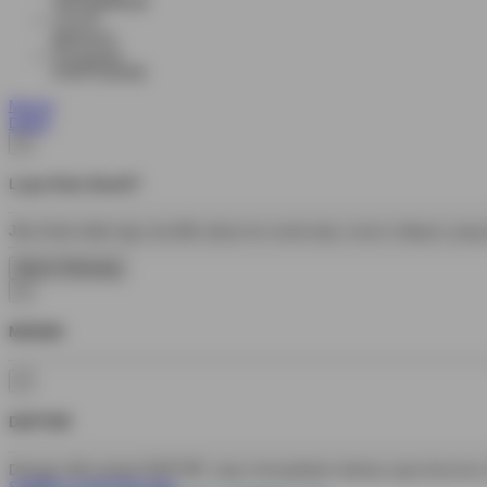
VIETNAMESE
বাংলাদেশী
BENGALI
Português
PORTUGESE
Masuk
Daftar
×
Lupa Kata Sandi?
Jika Anda tidak lagi memiliki akses ke email atau nomor telepon ya
×
MASUK
×
DAFTAR
Dengan klik tombol DAFTAR, saya menyatakan bahwa saya berumur di
SYARAT & KETENTUAN